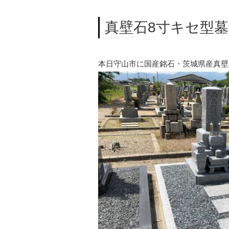
真壁石8寸キセ型
本日守山市に国産銘石・茨城県産真壁