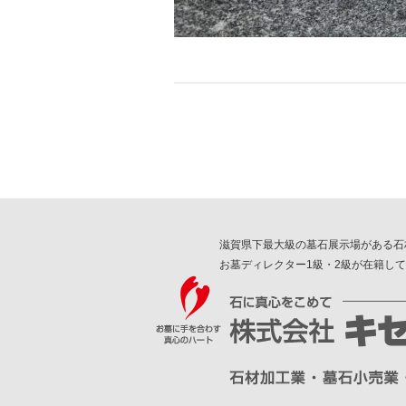
滋賀県下最大級の墓石展示場がある石
お墓ディレクター1級・2級が在籍し