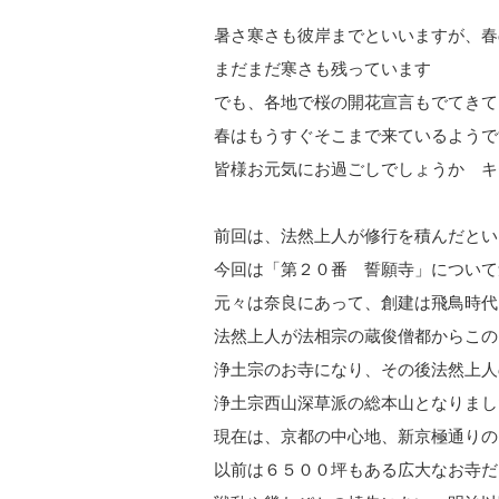
暑さ寒さも彼岸までといいますが、春
まだまだ寒さも残っています
でも、各地で桜の開花宣言もでてきて
春はもうすぐそこまで来ているようで
皆様お元気にお過ごしでしょうか キ
前回は、法然上人が修行を積んだとい
今回は「第２０番 誓願寺」について
元々は奈良にあって、創建は飛鳥時代
法然上人が法相宗の蔵俊僧都からこの
浄土宗のお寺になり、その後法然上人
浄土宗西山深草派の総本山となりまし
現在は、京都の中心地、新京極通りの
以前は６５００坪もある広大なお寺だ