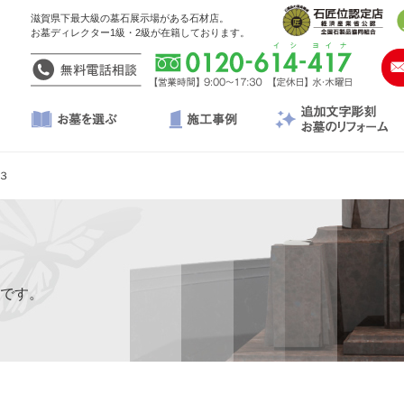
滋賀県下最大級の墓石展示場がある石材店。
お墓ディレクター1級・2級が在籍しております。
３
です。