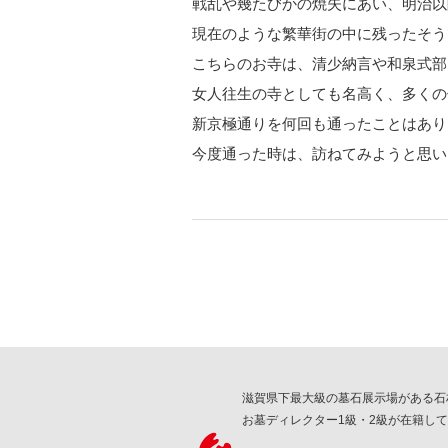
戦乱や幾たびかの焼失にあい、明治以
現在のような繁華街の中に残ったそう
こちらのお寺は、清少納言や和泉式部
女人往生の寺としても名高く、多くの
新京極通りを何回も通ったことはあり
今度通った時は、訪ねてみようと思い
滋賀県下最大級の墓石展示場がある石
お墓ディレクター1級・2級が在籍し