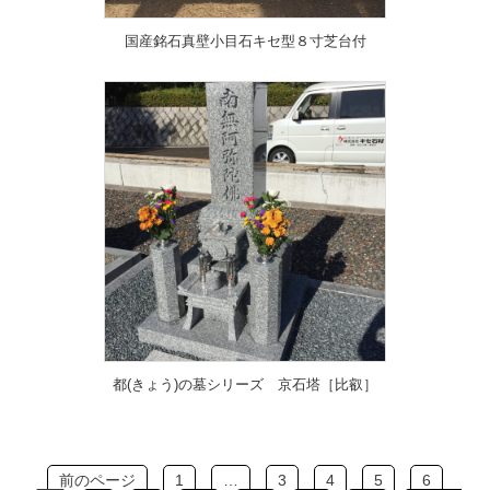
国産銘石真壁小目石キセ型８寸芝台付
都(きょう)の墓シリーズ 京石塔［比叡］
前のページ
1
…
3
4
5
6