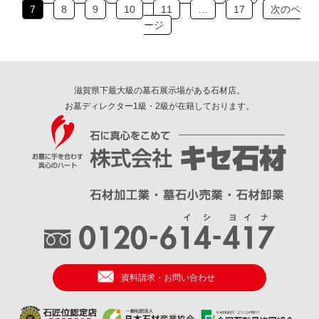
7
8
9
10
11
…
17
次のペ
ージ
滋賀県下最大級の墓石展示場がある石材店。
お墓ディレクター1級・2級が在籍しております。
資料請求・お問い合わせ