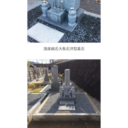
国産銘石大島石洋型墓石