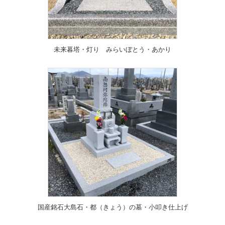
未来暮塔・灯り みらいぼとう・あかり
国産銘石大島石・都（きょう）の墓・小叩き仕上げ