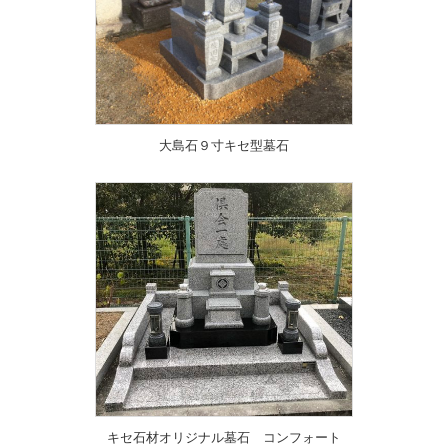
大島石９寸キセ型墓石
キセ石材オリジナル墓石 コンフォート